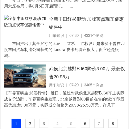
用六座布局，将8月5日开启预订。 ...
全新丰田红杉混动 加版顶点现车促惠
销售中
用车知识
| 07-30 | 4331个浏览
丰田推出了其全尺寸的 suv-----红杉。 红杉设计是来源于曾在印
度丰田汽车制造公司获奖的 tundra 皮卡尽管它很大，但它还是很
城...
武侯北京越野BJ60降价3.00万 最低仅
售20.98万
用车知识
| 07-29 | 3405个浏览
【车界百晓生 武侯行情】 近日，通过对武侯北京越野BJ60车主实际
成交价追踪，车界百晓生发现，北京越野BJ60目前在售的8款车型最
高优惠达3.00万元，实际成交价格为20.98-25.58万元，详见下
表：...
1
2
3
4
5
6
7
8