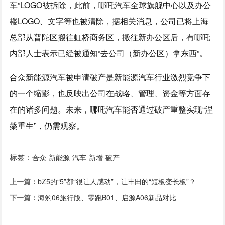
车”LOGO被拆除，此前，哪吒汽车全球旗舰中心以及办公
楼LOGO、文字等也被清除，据相关消息，公司已将上海
总部从普陀区搬往虹桥商务区，搬往新办公区后，有哪吒
内部人士表示已经被通知“去公司（新办公区）拿东西”。
合众新能源汽车被申请破产是新能源汽车行业激烈竞争下
的一个缩影，也反映出公司在战略、管理、资金等方面存
在的诸多问题。未来，哪吒汽车能否通过破产重整实现“涅
槃重生”，仍需观察。
标签：
合众
新能源
汽车
新增
破产
上一篇：
bZ5的“5”都“很让人感动”，让丰田的“短板变长板”？
下一篇：
海豹06旅行版、零跑B01、启源A06新品对比