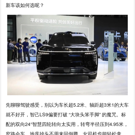
新车该如何选呢？
先聊聊驾驶感受，别以为车长超5.2米、轴距超3米1的大车
就不好开，智己LS9偏要打破 “大块头笨手脚” 的魔咒。标
配的双向24°智慧四轮转向太实用，转弯半径压到4.95米，
窄路会车、地库掉头不用来回倒腾，女司机也能轻松拿