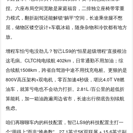
捏。六座布局空间宽敞是家庭福音，二排独立座椅带零重
力模式，翻折副驾还能解锁“躺平”空间，长途乘坐腿不憋
屈，储物区镂空设计+车载冰箱，随身杂物和冷饮都有地方
放。
增程车怕亏电没劲儿？智己LS9的“恒星超级增程”直接根治
这毛病。CLTC纯电续航 402km，日常通勤不用加油；综
合续航1508km，跨省自驾游中途不用找充电桩。更狠的是
800V高压架构+双电机，零百加速4秒级，堪比4.0T V8燃
油车，就算亏电也不会动力打折。2.81L /百公里的超低折
算能耗，加一箱油跑遍周边省市，长途出行彻底告别续航
焦虑。
咱们再聊聊车内的科技配置，智己LS9的科技配置主打一
个“用得上”而非“堆参数”。27.1英寸5K双联屏 + 15.6英寸副