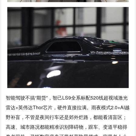
智能驾驶不搞“期货”，智己LS9全系标配520线超视域激光
雷达+英伟达Thor芯片，硬件直接拉满。雨夜模式2.0+AI越
野补盲，不管是夜间行车还是郊外烂路，都能看清盲区；
高速、城市路况都能精准识别障碍物，跟车、变道平稳得