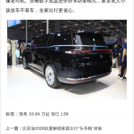
像老司机。灵蜥数字底盘还带舒享防晕模式，家里老人小
孩坐车不晕车，全家出行更省心。
标签：
预售
33.69
万起
智己
LS9
上一篇：
比亚迪2026款夏解锁家庭出行“头等舱”体验