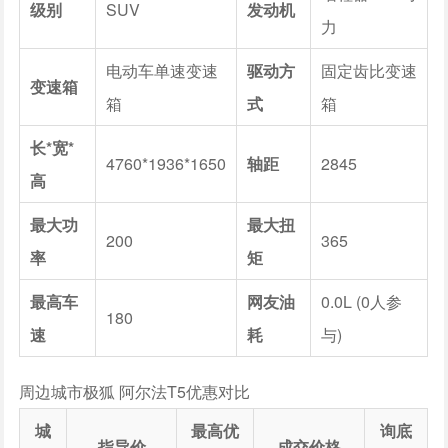
级别
SUV
发动机
力
电动车单速变速
驱动方
固定齿比变速
变速箱
箱
式
箱
长*宽*
4760*1936*1650
轴距
2845
高
最大功
最大扭
200
365
率
矩
最高车
网友油
0.0L (0人参
180
速
耗
与)
周边城市极狐 阿尔法T5优惠对比
城
最高优
询底
指导价
成交价格