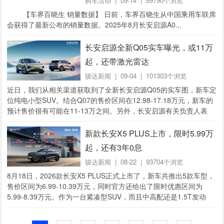
购车活动
| 09-14 | 89790个浏览
【车界百晓生 销量数据】 日前，车界百晓生从中国乘用车联席
会获得了最新公布的销量数据。2025年8月长安启源A0...
长安启源全新Q05实车曝光，或11万
起，还带激光雷达
骏达新闻
| 09-04 | 101303个浏览
近日，我们从相关渠道获取到了全新长安启源Q05的实车图，新车定
位纯电小型SUV。结合Q07的售价区间在12.98-17.18万元，新车的
预计售价很有可能在11-13万之间。另外，长安启源有关负责人表
示，新车有望在11月内...
新款长安X5 PLUS上市，限时5.99万
起，还有3年0息
骏达新闻
| 08-22 | 93704个浏览
8月18日，2026款长安X5 PLUS正式上市了，新车共推出5款车型，
售价区间为6.99-10.39万元，同时官方还给出了限时优惠区间为
5.99-8.39万元。作为一台紧凑型SUV，而且中高配还是1.5T发动
机，再结合...