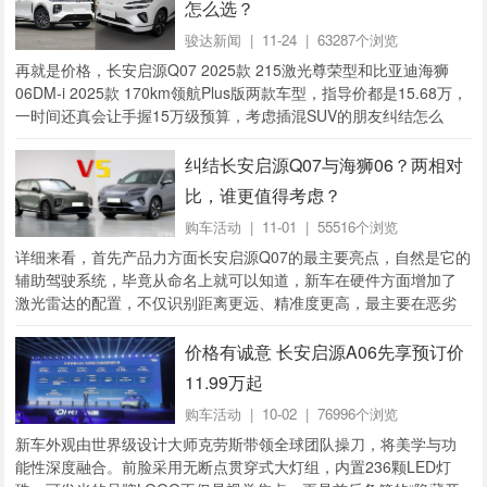
怎么选？
骏达新闻
| 11-24 | 63287个浏览
再就是价格，长安启源Q07 2025款 215激光尊荣型和比亚迪海狮
06DM-i 2025款 170km领航Plus版两款车型，指导价都是15.68万，
一时间还真会让手握15万级预算，考虑插混SUV的朋友纠结怎么
选。...
纠结长安启源Q07与海狮06？两相对
比，谁更值得考虑？
购车活动
| 11-01 | 55516个浏览
详细来看，首先产品力方面长安启源Q07的最主要亮点，自然是它的
辅助驾驶系统，毕竟从命名上就可以知道，新车在硬件方面增加了
激光雷达的配置，不仅识别距离更远、精准度更高，最主要在恶劣
天气、能见度较低的情况下，也能拥有较高...
价格有诚意 长安启源A06先享预订价
11.99万起
购车活动
| 10-02 | 76996个浏览
新车外观由世界级设计大师克劳斯带领全球团队操刀，将美学与功
能性深度融合。前脸采用无断点贯穿式大灯组，内置236颗LED灯