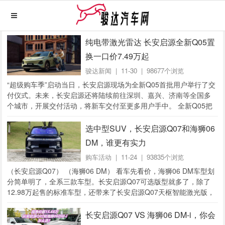
纯电带激光雷达 长安启源全新Q05置
换一口价7.49万起
骏达新闻
| 11-30 | 98677个浏览
“超级购车季”启动当日，长安启源现场为全新Q05首批用户举行了交
付仪式。未来，长安启源还将陆续前往深圳、嘉兴、济南等全国多
个城市，开展交付活动，将新车交付至更多用户手中。 全新Q05把
激光雷...
选中型SUV，长安启源Q07和海狮06
DM，谁更有实力
购车活动
| 11-24 | 93835个浏览
（长安启源Q07） （海狮06 DM） 看车先看价，海狮06 DM车型划
分简单明了，全系三款车型。长安启源Q07可选版型就多了，除了
12.98万起售的标准车型，还带来了长安启源Q07天枢智能激光版，
也提供三款...
长安启源Q07 VS 海狮06 DM-i，你会