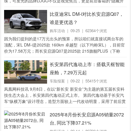
珠，可发光的品牌LOGO不仅是视觉焦点，更是前后备箱的“隐藏开
关”，轻拍两下即可实现电动开启/关...
比亚迪宋L DM-i对比长安启源Q07，
谁是更优选？
购车活动
| 09-25 | 62364个浏览
因为我们提到的是17万元出头的预算，所以咱们就直接试两台车的
顶配，宋L DM-i是2025款 160km 卓越型（以下均称宋L），目前官
价为17.58万元；而长安启源Q07是2025款 215旗舰PLUS（下称
均...
长安第四代逸动上市：搭载天枢智能
座舱，7.29万元起
车险报案
| 09-22 | 55415个浏览
凤凰网科技讯 9月8日，在以“新长安 新安全”为主题的第五届长安科
技生态大会上，长安第四代逸动正式上市。 第四代逸动基于长安汽
车“纵横万象”设计理念，造型方面较上一代改动明显，采用了前后贯
穿式LED 数字瀑布光柱+发光徽...
2025年8月份长安启源A05销量2072
台, 同比下降37.21%