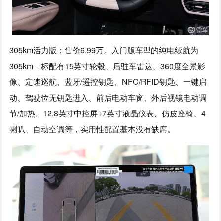
305km活力版：售价6.99万。入门版车型的纯电续航为
305km，标配有15英寸轮毂、后驻车雷达、360度全景影
像、定速巡航、蓝牙/遥控钥匙、NFC/RFID钥匙、一键启
动、驾驶位无钥匙进入、前后电动车窗、外后视镜电动调
节/加热、12.8英寸中控屏+7英寸液晶仪表、仿皮座椅、4
喇叭、自动空调等，实用性配置基本没有缺席。