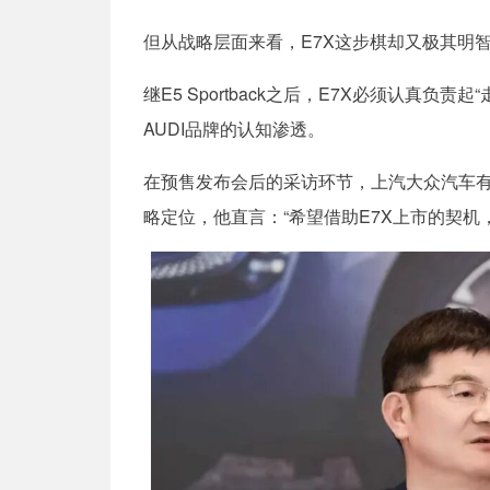
但从战略层面来看，E7X这步棋却又极其明
继E5 Sportback之后，E7X必须认真负
AUDI品牌的认知渗透。
在预售发布会后的采访环节，上汽大众汽车
略定位，他直言：“希望借助E7X上市的契机