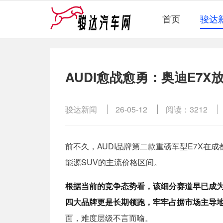
首页
骏达
AUDI愈战愈勇：奥迪E7X
骏达新闻
26-05-12
阅读：3212
前不久，AUDI品牌第二款重磅车型E7X在成都
能源SUV的主流价格区间。
根据当前的竞争态势看，该细分赛道早已成为
四大品牌更是长期领跑，牢牢占据市场主导
面，难度层级不言而喻。