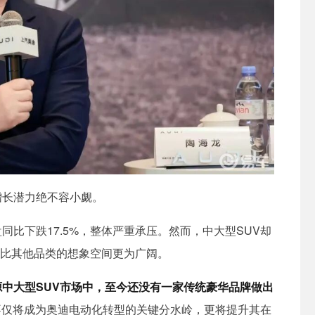
增长潜力绝不容小觑。
比下跌17.5%，整体严重承压。然而，中大型SUV却
，比其他品类的想象空间更为广阔。
中大型SUV市场中，至今还没有一家传统豪华品牌做出
不仅将成为奥迪电动化转型的关键分水岭，更将提升其在