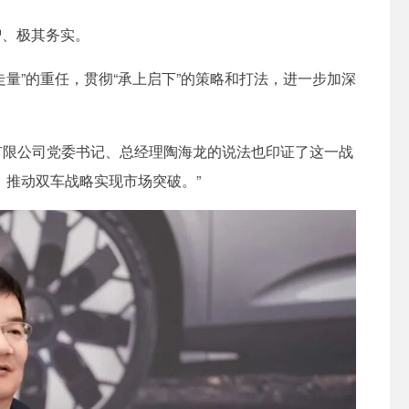
智、极其务实。
责起“走量”的重任，贯彻“承上启下”的策略和打法，进一步加深
有限公司党委书记、总经理陶海龙的说法也印证了这一战
，推动双车战略实现市场突破。”