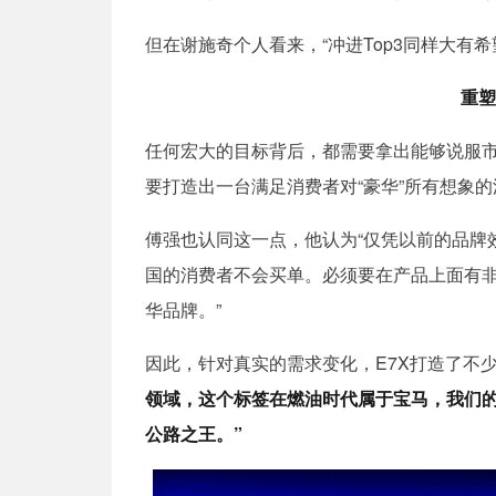
但在谢施奇个人看来，“冲进Top3同样大有希
重塑
任何宏大的目标背后，都需要拿出能够说服
要打造出一台满足消费者对“豪华”所有想象
傅强也认同这一点，他认为“仅凭以前的品牌
国的消费者不会买单。必须要在产品上面有非
华品牌。”
因此，针对真实的需求变化，E7X打造了不
领域，这个标签在燃油时代属于宝马，我们
公路之王。”