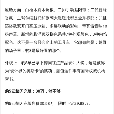
座舱方面，白栓木真木饰板、二排手动遮阳帘；二代智能
香氛、主驾伸缩腿托和副驾大腿腿托都是全系标配；并且
还搭载双开门高压冰箱、多屏联动的彩电、帝瓦雷音响18
扬声器。新增的悬浮顶双拼色系共7种外观颜色，3种内饰
配色。这不是一台只会爬山的工具车，它想做的是：越野
的场子里，豹8是最好看的那个。
外观上，豹8早已拿下德国红点产品设计大奖，这是被称
为“设计界的奥斯卡”的奖项，颜值这件事有国际权威机构
背书。
豹5云辇闪充版：30万，够不够
豹5云辇闪充版售价30.58万，限时下定29.98万。