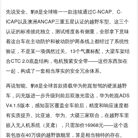
先说安全。豹8是全球唯一一款连续通过C-NCAP、C-
ICAP以及澳洲ANCAP三重五星认证的越野车型。这三个
认证的标准彼此独立，测试维度各有侧重，全部拿下意味
着这台车在主动防护和被动防护两条线上都经过了系统性
验证，不是某一项偶然过关。13个气囊标配，大梁车架结
合CTC 2.0底盘结构，电机预紧安全带——这些东西加在
一起，构成了一套相当厚实的安全冗余体系。
再说智能。豹8是全球首款搭载华为乾崑智驾的硬派越野
车，闪充版进一步升级到前后双激光雷达，华为乾崑ADS
V4.1.5版本，感知盲区覆盖全车前后，精度和响应速度都
有实质提升。比亚迪、华为、大疆三家联合，在越野车里
嵌入无人机系统（灵鸢），只需加价16968元——这个选
装包放在40万级的越野旗舰里，算是相当独特的存在。