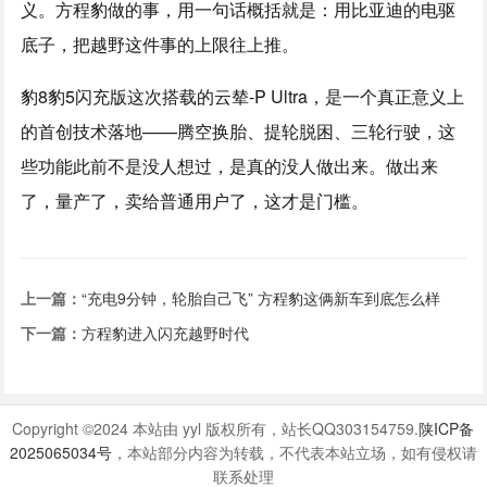
义。方程豹做的事，用一句话概括就是：用比亚迪的电驱
底子，把越野这件事的上限往上推。
豹8豹5闪充版这次搭载的云辇-P Ultra，是一个真正意义上
的首创技术落地——腾空换胎、提轮脱困、三轮行驶，这
些功能此前不是没人想过，是真的没人做出来。做出来
了，量产了，卖给普通用户了，这才是门槛。
上一篇：
“充电9分钟，轮胎自己飞” 方程豹这俩新车到底怎么样
下一篇：
方程豹进入闪充越野时代
Copyright ©2024 本站由 yyl 版权所有，站长QQ303154759.
陕ICP备
2025065034号
，本站部分内容为转载，不代表本站立场，如有侵权请
联系处理