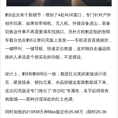
豹5这次有个新细节：增加了4处AUX接口，专门针对户外
创作玩家。如果你带相机、无人机、外接设备进山，装备
切换这件事不再需要满车找插口。另外方程豹定制的智联
车载台也在豹5云辇闪充版上首发——车机语音直接操控，
一键呼叫、一键导航、快速定位救援，这对独自走偏远线
路的人来说是个很实在的功能，不是摆设。
设计上，豹5和豹8同出一脉，都是红点奖的家族设计语
言，硬派线条、锁扣元素、水晶按键这套路数延续下来。
这次闪充版还专门推出了“赤沙红”专属色，名字起得很有
画面感——那种沙漠深处的红土色调。
同时加推的210KM天神Max版定价25.98万（限时25.38