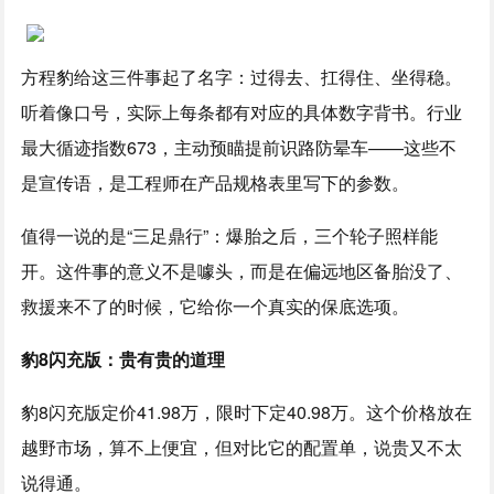
方程豹给这三件事起了名字：过得去、扛得住、坐得稳。
听着像口号，实际上每条都有对应的具体数字背书。行业
最大循迹指数673，主动预瞄提前识路防晕车——这些不
是宣传语，是工程师在产品规格表里写下的参数。
值得一说的是“三足鼎行”：爆胎之后，三个轮子照样能
开。这件事的意义不是噱头，而是在偏远地区备胎没了、
救援来不了的时候，它给你一个真实的保底选项。
豹8闪充版：贵有贵的道理
豹8闪充版定价41.98万，限时下定40.98万。这个价格放在
越野市场，算不上便宜，但对比它的配置单，说贵又不太
说得通。