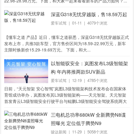
22.98-28.98万元。下面，和大家一起来看看新车的产品力如何？...
深蓝G318无忧穿越版，售18.59万起
爱车试驾
| 01-11 | 4079个浏览
【懂车之道 产品】近日，懂车之道获悉，深蓝G318无忧穿越版正式
发布上市，共推3款车型，官方售价区间为18.59-22.99万元，新车
主限时焕新价15.29-19.69万元。 下面，和大...
以智能驭安全：岚图发布L3级智能架
构 年内将推两款SUV新品
爱车试驾
| 12-19 | 4785个浏览
日前，“天元智架 安心智驾”岚图L3级智能架构技术发布会在国家体
育馆成功举办，岚图发布其L3级智能架构——天元智架。天元智架
首发青云L3级智能安全行驶平台与鲲鹏L3级智能安全驾驶系统两大
核心智能化技术集群，融合多项先进技...
三电机总功率680kW 全新腾势N8谍
照曝光 定位低于腾势N9
骏达新闻
| 11-29 | 5058个浏览