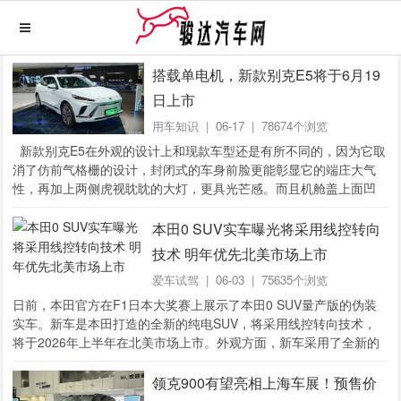
搭载单电机，新款别克E5将于6月19
日上市
用车知识
| 06-17 | 78674个浏览
新款别克E5在外观的设计上和现款车型还是有所不同的，因为它取
消了仿前气格栅的设计，封闭式的车身前脸更能彰显它的端庄大气
性，再加上两侧虎视眈眈的大灯，更具光芒感。而且机舱盖上面凹
凸有致的筋线，也彰显了它的力...
本田0 SUV实车曝光将采用线控转向
技术 明年优先北美市场上市
爱车试驾
| 06-03 | 75635个浏览
日前，本田官方在F1日本大奖赛上展示了本田0 SUV量产版的伪装
实车。新车是本田打造的全新的纯电SUV，将采用线控转向技术，
将于2026年上半年在北美市场上市。外观方面，新车采用了全新的
设计语言。 前脸部分...
领克900有望亮相上海车展！预售价