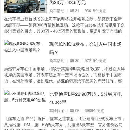
为33万 - 43.5万元
购车活动
| 05-31 | 93418个浏览
​在汽车行业翘首以盼的上海车展即将拉开帷幕之际，领克旗下全新
旗舰车型——领克900有望惊艳登场。这款车自发布以来便吸引了众
多消费者的目光，其33万 - 43.5万元的预售价，更是引发了市场的
广泛讨论。如果有感兴趣的小伙伴...
现代IQNIQ 6发布，会进入中国市场
吗？
购车活动
| 05-30 | 97215个浏览
虽然韩系车在中国市场，相较于其巅峰时期略显“没落”，不过在大洋
彼岸的美国市场，韩系车还是有一定市场地位的，而相较于中国市
场，在海外市场，诸如现代、起亚的韩系汽车品牌的产品矩阵，都
要更完善一些。 最近，现代汽...
比亚迪唐L售22.98万起，5分钟充电
400公里
车险报案
| 05-06 | 3969个浏览
【懂车之道 产品】近日，懂车之道获悉，比亚迪唐L正式发布上市，
共推出唐L DM、唐L EV两大车系，共推出6款车型，官方售价区间